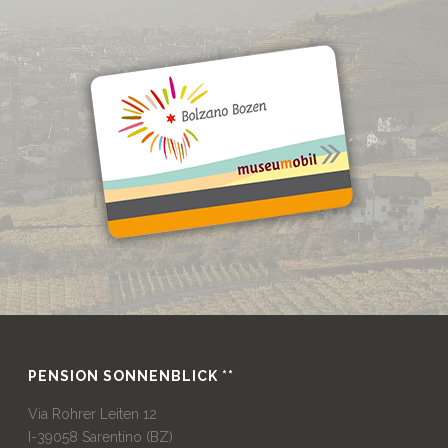
PENSION SONNENBLICK **
Via Rohrer Leiten 12
I-39058 Sarentino (BZ)