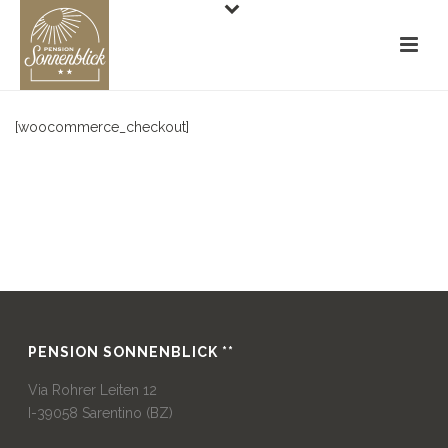
[woocommerce_checkout]
PENSION SONNENBLICK **
Via Rohrer Leiten 12
I-39058 Sarentino (BZ)