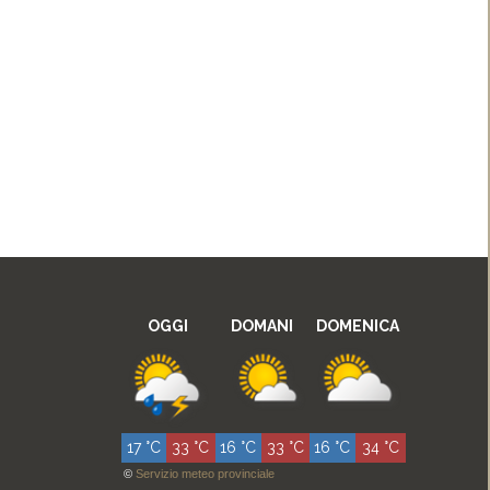
OGGI
DOMANI
DOMENICA
17 °C
33 °C
16 °C
33 °C
16 °C
34 °C
©
Servizio meteo provinciale