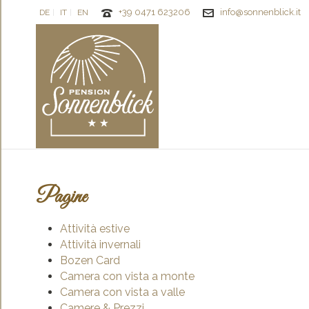
+39 0471 623206
info@sonnenblick.it
DE
IT
EN
Pagine
Attività estive
Attività invernali
Bozen Card
Camera con vista a monte
Camera con vista a valle
Camere & Prezzi