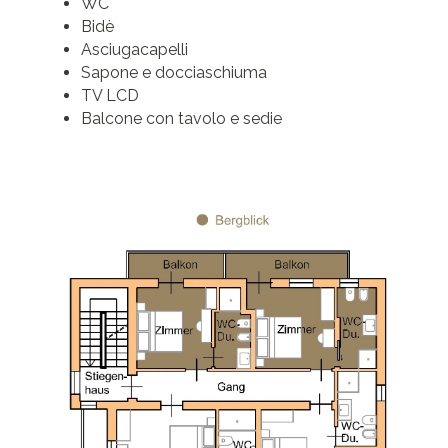
WC
Bidè
Asciugacapelli
Sapone e docciaschiuma
TV LCD
Balcone con tavolo e sedie